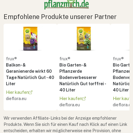
Empfohlene Produkte unserer Partner
frux®
frux®
frux®
Balkon- &
Bio Garten- &
Bio Garte
Geranienerde wirkt 60
Pflanzerde
Pflanzer
Tage Natürlich Gut - 40
Bodenverbesserer
Bodenver
Liter
Natürlich Gut torffrei -
Natürlich 
40 Liter
40 Liter
Hier kaufen
dieflora.eu
Hier kaufen
Hier kauf
dieflora.eu
dieflora.e
Wir verwenden Affiliate-Links bei der Anzeige empfohlener
Produkte. Wenn Sie sich für einen Kauf nach Klick auf einen Link
entscheiden, erhalten wir möglicherweise eine Provision, ohne