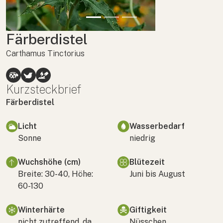
Färberdistel
Carthamus Tinctorius
Kurzsteckbrief
Färberdistel
Licht
Wasserbedarf
Sonne
niedrig
Wuchshöhe (cm)
Blütezeit
Breite: 30-40, Höhe:
Juni bis August
60-130
Winterhärte
Giftigkeit
nicht zutreffend, da
Nüsschen