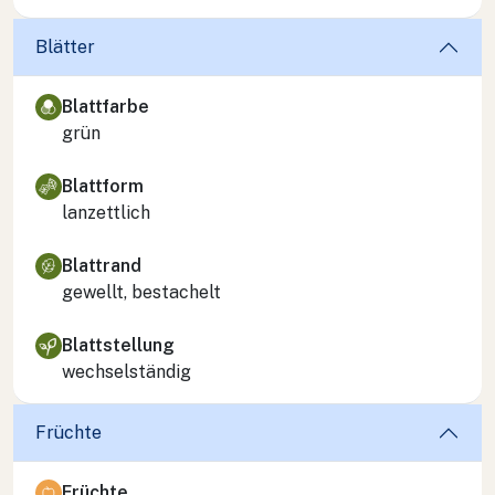
Blätter
Blattfarbe
grün
Blattform
lanzettlich
Blattrand
gewellt, bestachelt
Blattstellung
wechselständig
Früchte
Früchte