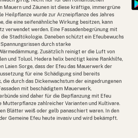
n Mauern und Zäunen ist diese kräftige, immergrüne
lle Heilpflanze wurde zur Arzneipflanze des Jahres
, die eine seifenähnliche Wirkung besitzen, kann
atz verwendet werden. Eine Fassadenbegrünung mit
r die Stadtökologie. Daneben schützt ein Efeubewuchs
 Spannungsrissen durch starke
ärmedämmung. Zusätzlich reinigt er die Luft von
len und Toluol.
Hedera helix
benötigt keine Rankhilfe,
ben Laien Sorge, dass der Efeu das Mauerwerk der
raussetzung für eine Schädigung sind bereits
, die durch das Dickenwachstum der eingedrungenen
Fassaden mit beschädigtem Mauerwerk,
ünde sind daher für die Bepflanzung mit Efeu
ie Mutterpflanze zahlreicher Varianten und Kultivare.
en Blätter weiß oder gelb panaschiert waren. In den
 der Gemeine Efeu heute invasiv und wird bekämpft.