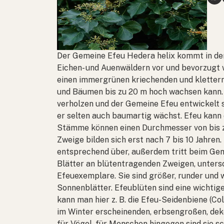
Der Gemeine Efeu
Hedera helix
kommt in der
Eichen- und Auenwäldern vor und bevorzugt 
einen immergrünen kriechenden und klettern
und Bäumen bis zu 20 m hoch wachsen kann.
verholzen und der Gemeine Efeu entwickelt 
er selten auch baumartig wächst. Efeu kann 
Stämme können einen Durchmesser von bis z
Zweige bilden sich erst nach 7 bis 10 Jahre
entsprechend über, außerdem tritt beim Gem
Blätter an blütentragenden Zweigen, untersc
Efeuexemplare. Sie sind größer, runder und 
Sonnenblätter. Efeublüten sind eine wichti
kann man hier z. B. die Efeu-Seidenbiene (
Col
im Winter erscheinenden, erbsengroßen, dek
für Vögel, für Menschen hingegen sind sie s