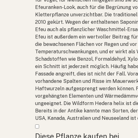
Efeuranken-Look, auch für die Begrünung vo
Kletterpflanze unverzichtbar. Die traditione
2010 gekürt. Wegen der enthaltenen Saponine
Efeu auch als pflanzlicher Waschmittel-Ers
Efeu ist außerdem ein wertvoller Beitrag fü
die bewachsenen Flächen vor Regen und vor
Temperaturschwankungen, und er wirkt als W
Schadstoffen wie Benzol, Formaldehyd, Xylo
ein Schnitt ist jederzeit möglich. Häufig ha
Fassade angreift, dies ist nicht der Fall. Vo
vorhandene Spalten und Risse im Mauerwerk
Haftwurzeln aufgesprengt werden können. 
vorgehängten Elementen und Wärmedämmverb
ungeeignet. Die Wildform
Hedera helix
ist d
Bereits in der Antike kannte man Sorten, der
USA, Kanada, Australien und Neuseeland ist
Mehr anzeigen
Diese Pflanze kaufen bei