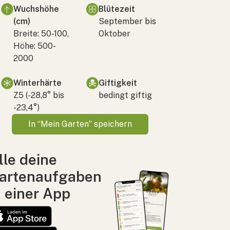
Wuchshöhe
Blütezeit
(cm)
September bis
Breite: 50-100,
Oktober
Höhe: 500-
2000
Winterhärte
Giftigkeit
Z5 (-28,8° bis
bedingt giftig
-23,4°)
In “Mein Garten” speichern
lle deine
artenaufgaben
n einer App