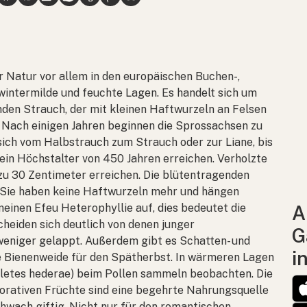
 Natur vor allem in den europäischen Buchen-,
wintermilde und feuchte Lagen. Es handelt sich um
den Strauch, der mit kleinen Haftwurzeln an Felsen
 Nach einigen Jahren beginnen die Sprossachsen zu
sich vom Halbstrauch zum Strauch oder zur Liane, bis
ein Höchstalter von 450 Jahren erreichen. Verholzte
u 30 Zentimeter erreichen. Die blütentragenden
n. Sie haben keine Haftwurzeln mehr und hängen
einen Efeu Heterophyllie auf, dies bedeutet die
A
heiden sich deutlich von denen junger
G
weniger gelappt. Außerdem gibt es Schatten- und
i
ge Bienenweide für den Spätherbst. In wärmeren Lagen
letes hederae
) beim Pollen sammeln beobachten. Die
orativen Früchte sind eine begehrte Nahrungsquelle
chwach giftig. Nicht nur für den romantischen