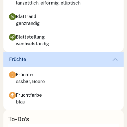
lanzettlich, eiförmig, elliptisch
Blattrand
ganzrandig
Blattstellung
wechselständig
Früchte
Früchte
essbar, Beere
Fruchtfarbe
blau
To-Do’s