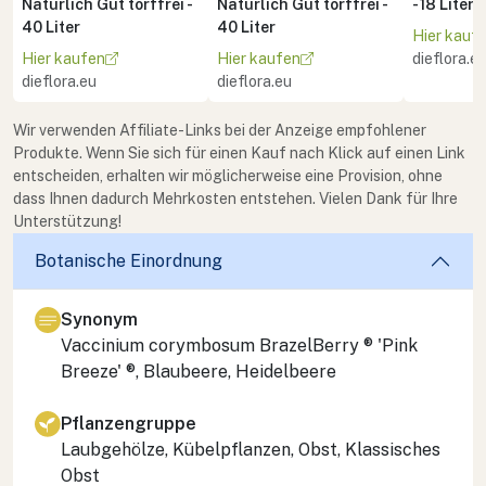
Natürlich Gut torffrei -
Natürlich Gut torffrei -
- 18 Liter
40 Liter
40 Liter
Hier kauf
Hier kaufen
Hier kaufen
dieflora.e
dieflora.eu
dieflora.eu
Wir verwenden Affiliate-Links bei der Anzeige empfohlener
Produkte. Wenn Sie sich für einen Kauf nach Klick auf einen Link
entscheiden, erhalten wir möglicherweise eine Provision, ohne
dass Ihnen dadurch Mehrkosten entstehen. Vielen Dank für Ihre
Unterstützung!
Botanische Einordnung
Synonym
Vaccinium corymbosum
BrazelBerry ® 'Pink
Breeze' ®, Blaubeere, Heidelbeere
Pflanzengruppe
Laubgehölze, Kübelpflanzen, Obst, Klassisches
Obst