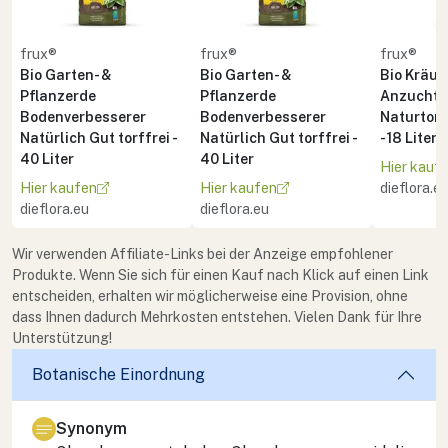
frux®
frux®
frux®
Bio Garten- &
Bio Garten- &
Bio Kräute
Pflanzerde
Pflanzerde
Anzuchte
Bodenverbesserer
Bodenverbesserer
Naturton 
Natürlich Gut torffrei -
Natürlich Gut torffrei -
- 18 Liter
40 Liter
40 Liter
Hier kauf
Hier kaufen
Hier kaufen
dieflora.e
dieflora.eu
dieflora.eu
Wir verwenden Affiliate-Links bei der Anzeige empfohlener
Produkte. Wenn Sie sich für einen Kauf nach Klick auf einen Link
entscheiden, erhalten wir möglicherweise eine Provision, ohne
dass Ihnen dadurch Mehrkosten entstehen. Vielen Dank für Ihre
Unterstützung!
Botanische Einordnung
Synonym