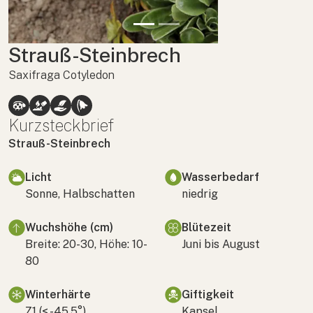
Strauß-Steinbrech
Saxifraga Cotyledon
Kurzsteckbrief
Strauß-Steinbrech
Licht
Wasserbedarf
Sonne, Halbschatten
niedrig
Wuchshöhe (cm)
Blütezeit
Breite: 20-30, Höhe: 10-
Juni bis August
80
Winterhärte
Giftigkeit
Z1 (< -45,5°)
Kapsel