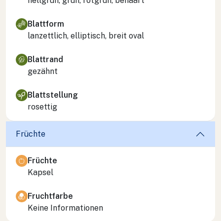
hellgrün, grün, rotgrün, behaart
Blattform
lanzettlich, elliptisch, breit oval
Blattrand
gezähnt
Blattstellung
rosettig
Früchte
Früchte
Kapsel
Fruchtfarbe
Keine Informationen