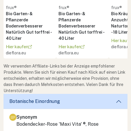
frux®
frux®
frux®
Bio Garten- &
Bio Garten- &
Bio Kräute
Pflanzerde
Pflanzerde
Anzuchte
Bodenverbesserer
Bodenverbesserer
Naturton 
Natürlich Gut torffrei -
Natürlich Gut torffrei -
- 18 Liter
40 Liter
40 Liter
Hier kauf
Hier kaufen
Hier kaufen
dieflora.e
dieflora.eu
dieflora.eu
Wir verwenden Affiliate-Links bei der Anzeige empfohlener
Produkte. Wenn Sie sich für einen Kauf nach Klick auf einen Link
entscheiden, erhalten wir möglicherweise eine Provision, ohne
dass Ihnen dadurch Mehrkosten entstehen. Vielen Dank für Ihre
Unterstützung!
Botanische Einordnung
Synonym
Bodendecker-Rose 'Maxi Vita' ®, Rose