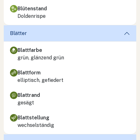
Blütenstand
Doldenrispe
Blätter
Blattfarbe
grün, glänzend grün
Blattform
elliptisch, gefiedert
Blattrand
gesägt
Blattstellung
wechselständig