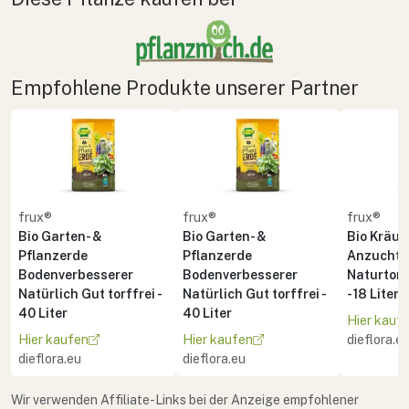
Empfohlene Produkte unserer Partner
frux®
frux®
frux®
Bio Garten- &
Bio Garten- &
Bio Kräute
Pflanzerde
Pflanzerde
Anzuchte
Bodenverbesserer
Bodenverbesserer
Naturton 
Natürlich Gut torffrei -
Natürlich Gut torffrei -
- 18 Liter
40 Liter
40 Liter
Hier kauf
Hier kaufen
Hier kaufen
dieflora.e
dieflora.eu
dieflora.eu
Wir verwenden Affiliate-Links bei der Anzeige empfohlener