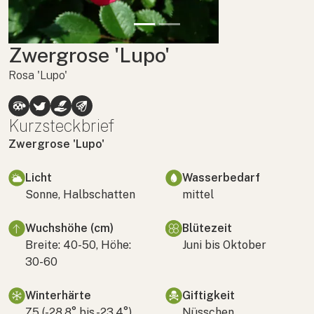
Zwergrose 'Lupo'
Rosa 'Lupo'
Kurzsteckbrief
Zwergrose 'Lupo'
Licht
Wasserbedarf
Sonne, Halbschatten
mittel
Wuchshöhe (cm)
Blütezeit
Breite: 40-50, Höhe:
Juni bis Oktober
30-60
Winterhärte
Giftigkeit
Z5 (-28,8° bis -23,4°)
Nüsschen