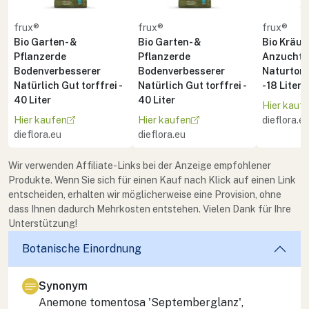
frux®
frux®
frux®
Bio Garten- &
Bio Garten- &
Bio Kräute
Pflanzerde
Pflanzerde
Anzuchte
Bodenverbesserer
Bodenverbesserer
Naturton 
Natürlich Gut torffrei -
Natürlich Gut torffrei -
- 18 Liter
40 Liter
40 Liter
Hier kauf
Hier kaufen
Hier kaufen
dieflora.e
dieflora.eu
dieflora.eu
Wir verwenden Affiliate-Links bei der Anzeige empfohlener
Produkte. Wenn Sie sich für einen Kauf nach Klick auf einen Link
entscheiden, erhalten wir möglicherweise eine Provision, ohne
dass Ihnen dadurch Mehrkosten entstehen. Vielen Dank für Ihre
Unterstützung!
Botanische Einordnung
Synonym
Anemone tomentosa 'Septemberglanz',