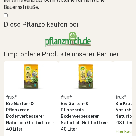
Bauernsträuße.
Mehr anzeigen
Diese Pflanze kaufen bei
Empfohlene Produkte unserer Partner
frux®
frux®
frux®
Bio Garten- &
Bio Garten- &
Bio Kräute
Pflanzerde
Pflanzerde
Anzuchte
Bodenverbesserer
Bodenverbesserer
Naturton 
Natürlich Gut torffrei -
Natürlich Gut torffrei -
- 18 Liter
40 Liter
40 Liter
Hier kauf