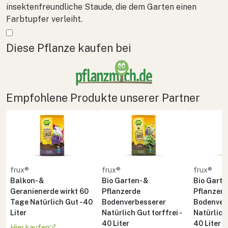
insektenfreundliche Staude, die dem Garten einen
Farbtupfer verleiht.
Mehr anzeigen
Diese Pflanze kaufen bei
Empfohlene Produkte unserer Partner
frux®
frux®
frux®
Balkon- &
Bio Garten- &
Bio Garte
Geranienerde wirkt 60
Pflanzerde
Pflanzer
Tage Natürlich Gut - 40
Bodenverbesserer
Bodenver
Liter
Natürlich Gut torffrei -
Natürlich 
40 Liter
40 Liter
Hier kaufen