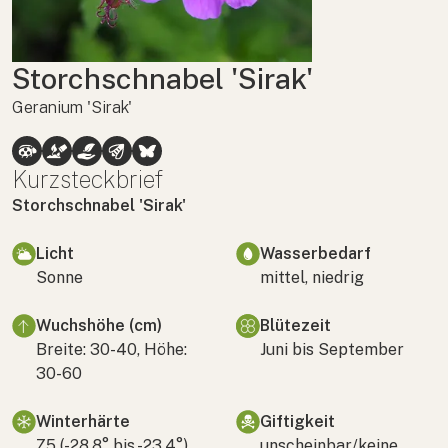
Storchschnabel 'Sirak'
Geranium 'Sirak'
Kurzsteckbrief
Storchschnabel 'Sirak'
Licht
Wasserbedarf
Sonne
mittel, niedrig
Wuchshöhe (cm)
Blütezeit
Breite: 30-40, Höhe:
Juni bis September
30-60
Winterhärte
Giftigkeit
Z5 (-28,8° bis -23,4°)
unscheinbar/keine,