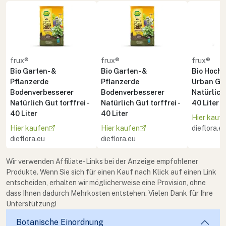
frux®
frux®
frux®
Bio Garten- &
Bio Garten- &
Bio Hoch
Pflanzerde
Pflanzerde
Urban Ga
Bodenverbesserer
Bodenverbesserer
Natürlich 
Natürlich Gut torffrei -
Natürlich Gut torffrei -
40 Liter
40 Liter
40 Liter
Hier kauf
Hier kaufen
Hier kaufen
dieflora.e
dieflora.eu
dieflora.eu
Wir verwenden Affiliate-Links bei der Anzeige empfohlener
Produkte. Wenn Sie sich für einen Kauf nach Klick auf einen Link
entscheiden, erhalten wir möglicherweise eine Provision, ohne
dass Ihnen dadurch Mehrkosten entstehen. Vielen Dank für Ihre
Unterstützung!
Botanische Einordnung