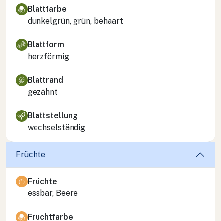
Blattfarbe
dunkelgrün, grün, behaart
Blattform
herzförmig
Blattrand
gezähnt
Blattstellung
wechselständig
Früchte
Früchte
essbar, Beere
Fruchtfarbe